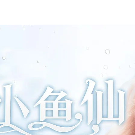
完美膚質
緊緻膠原
身體護理