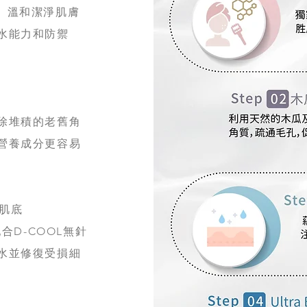
®）， 溫和潔淨肌膚
水能力和防禦
除堆積的老舊角
營養成分更容易
入肌底
合D-COOL無針
水並修復受損細