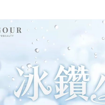
皇牌去斑
暗瘡及膚質改善