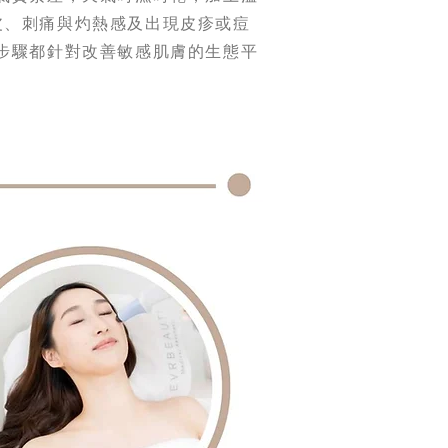
皮、刺痛與灼熱感及出現皮疹或痘
個步驟都針對改善敏感肌膚的生態平