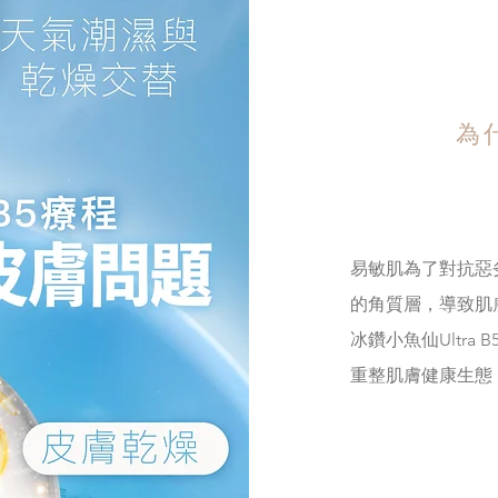
為
易敏肌為了對抗惡
的角質層，導致肌
冰鑽小魚仙Ultr
重整肌膚健康生態