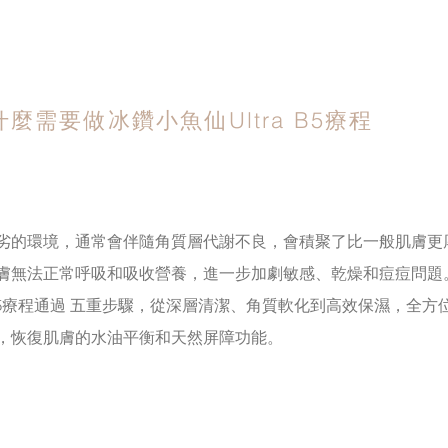
什麼需要做冰鑽小魚仙Ultra B5療程
劣的環境，通常會伴隨角質層代謝不良，會積聚了比一般肌膚更
膚無法正常呼吸和吸收營養，進一步加劇敏感、乾燥和痘痘問題
a B5療程通過 五重步驟，從深層清潔、角質軟化到高效保濕，全方
，恢復肌膚的水油平衡和天然屏障功能。