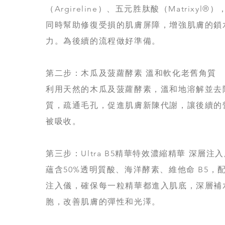
（Argireline）、五元胜肽酸（Matrixyl
同時幫助修復受損的肌膚屏障，增強肌膚的鎖
力。為後續的流程做好準備。
第二步：木瓜及菠蘿酵素 溫和軟化老舊角質
利用天然的木瓜及菠蘿酵素，溫和地溶解並去
質，疏通毛孔，促進肌膚新陳代謝，讓後續的
被吸收。
第三步：Ultra B5精華特效濃縮精華 深層注
蘊含50%透明質酸、海洋酵素、維他命 B5，配
注入儀，確保每一粒精華都進入肌底，深層補
胞，改善肌膚的彈性和光澤。