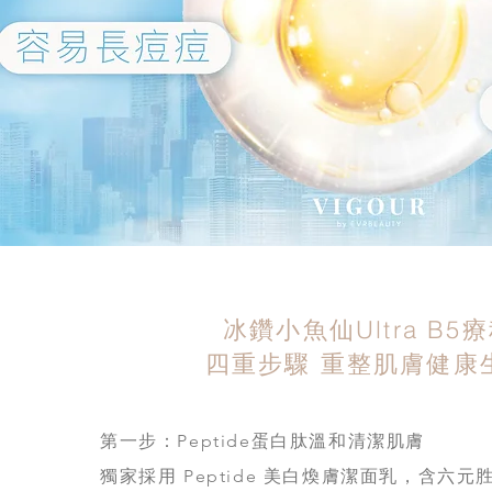
冰鑽小魚仙Ultra B5
四重步驟 重整肌膚健康
第一步：Peptide蛋白肽溫和清潔肌膚
獨家採用 Peptide 美白煥膚潔面乳，含六元