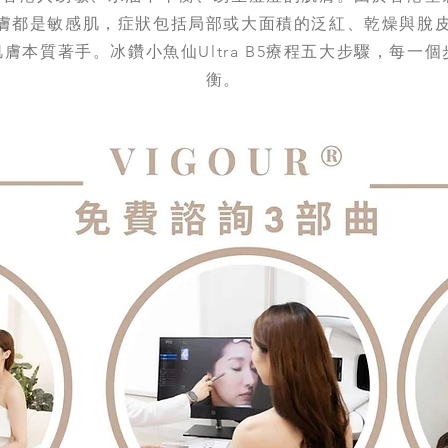
膚都是敏感肌，症狀包括局部或大面積的泛紅、乾燥與脫
膚本質著手。冰鑽小魚仙Ultra B5療程五大步驟，每一
衡。