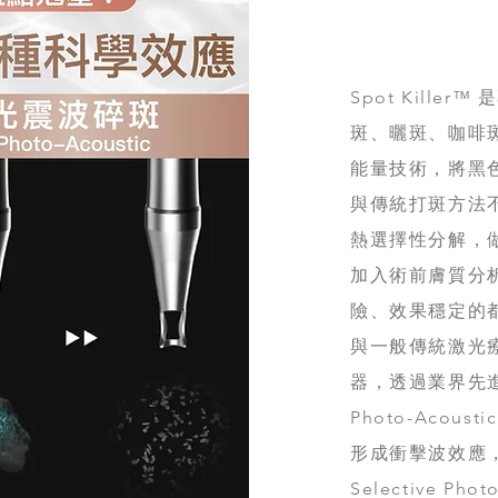
Spot Kill
斑、曬斑、咖啡斑
能量技術，將黑
與傳統打斑方法不同
熱選擇性分解，
加入術前膚質分
險、效果穩定的
與一般傳統激光療程不
器，透過業界先
Photo-Aco
形成衝擊波效應
Selective 