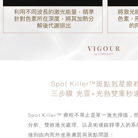
Spot Killer™斑點剋星
三步驟 光震+光熱雙重秒
Spot Killer™ 療程不單止是單一激光掃描
分析、雙效激光處理、以及術後鎮靜導入的系
做到由內而外改善膚質與斑點問題：