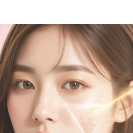
皇牌去斑
暗瘡及膚質改善