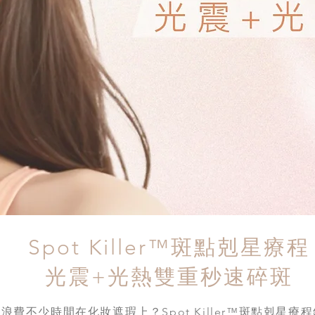
Spot Killer™斑點剋星療程
光震+光熱雙重秒速碎斑
費不少時間在化妝遮瑕上？Spot Killer™斑點剋星