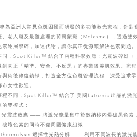
er™ 是專為亞洲人常見色斑困擾而研發的多功能激光療程，針對
、老人斑及最難處理的荷爾蒙斑（Melasma），透過雙
色素逐層擊碎，加速代謝，讓你真正從源頭解決色素問題。
，Spot Killer™ 結合了兩種科學效應：光震波碎斑 +
做到真正「精準、安全、不反黑」的專業級美肌效果。療程
析與術後修復鎮靜，打造全方位色斑管理流程，深受追求零
都市女性歡迎。
同，Spot Killer™ 結合了 美國Lutronic 出品的激
進的雙模式：
ustic 光震波效應 —— 將激光能量集中於數納秒內爆破黑色素
，破壞色素的同時不傷周圍健康組織​
Photothermolysis 選擇性光熱分解 —— 利用不同波長的激光