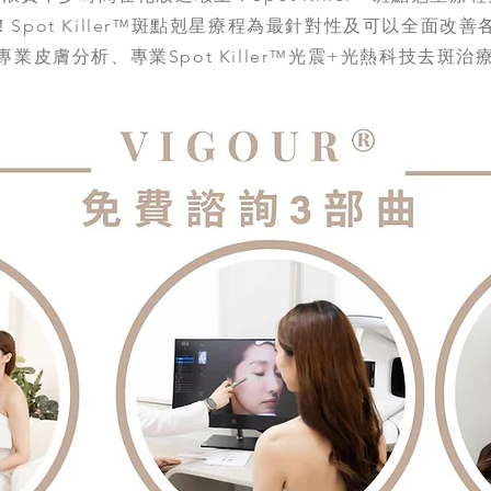
Spot Killer™斑點剋星療程為最針對性及可以全面改
業皮膚分析、專業Spot Killer™光震+光熱科技去斑