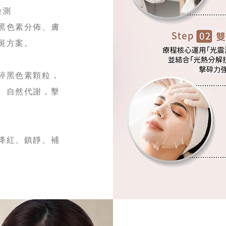
檢測
黑色素分佈、膚
斑方案。
碎黑色素顆粒，
、自然代謝，擊
降紅、鎮靜、補