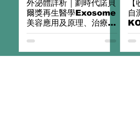
外泌體詳析｜劃時代諾貝
【
爾獎再生醫學Exosome
自
美容應用及原理、治療優
K
勢及成效
CONTACT US
公司
電郵
support@evrbeauty.com