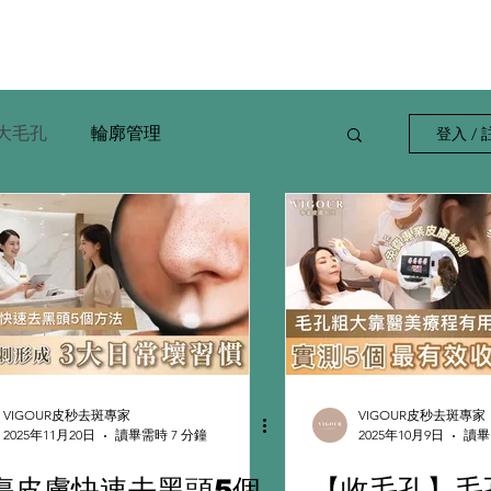
完美膚質
緊緻膠原
身體護理
大毛孔
輪廓管理
登入 / 
VIGOUR皮秒去斑專家
VIGOUR皮秒去斑專家
2025年11月20日
讀畢需時 7 分鐘
2025年10月9日
讀畢
傷皮膚快速去黑頭5個
【收毛孔】毛