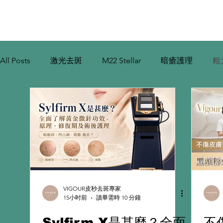
皇牌去斑
暗瘡及膚質改善
All Posts
激光去斑
M22 Stellar
暗瘡護理
粗
VIGOUR皮秒去斑專家
15小时前
讀畢需時 10 分鐘
Sylfirm X是甚麼？全面
不