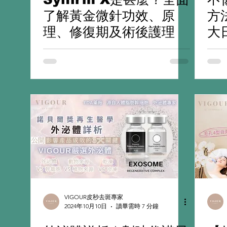
了解黃金微針功效、原
方
理、修復期及術後護理
大
VIGOUR皮秒去斑專家
2024年10月10日
讀畢需時 7 分鐘