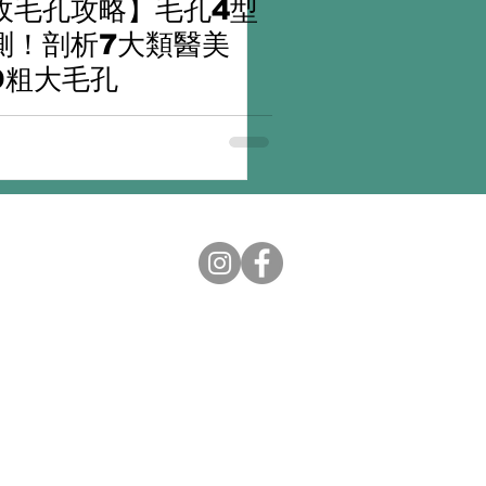
收毛孔攻略】毛孔4型
測！剖析7大類醫美
O粗大毛孔
Subscribe Now. 免費護膚資訊
OUR CENTRES
銅鑼灣旗艦店