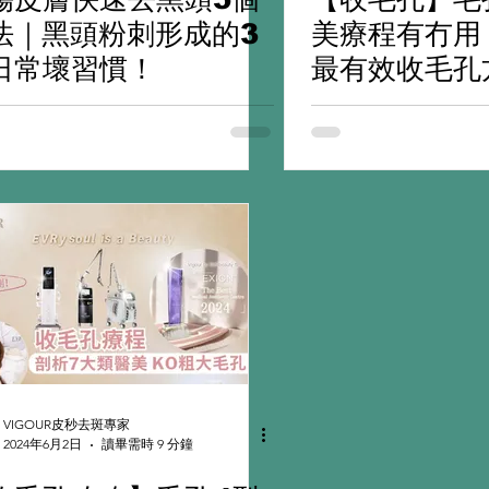
法｜黑頭粉刺形成的3
美療程有冇用
日常壞習慣！
最有效收毛孔
VIGOUR皮秒去斑專家
2024年6月2日
讀畢需時 9 分鐘