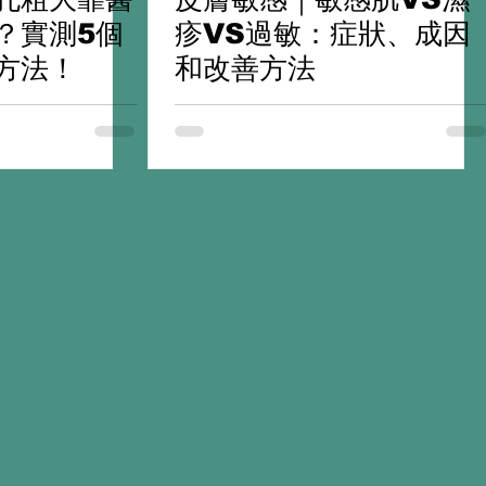
？實測5個
疹VS過敏：症狀、成因
方法！
和改善方法