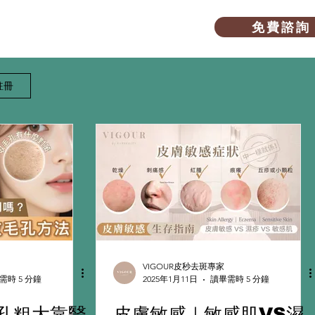
免 費 諮 詢
愛美教室
關於我們
註冊
VIGOUR皮秒去斑專家
需時 5 分鐘
2025年1月11日
讀畢需時 5 分鐘
孔粗大靠醫
皮膚敏感｜敏感肌VS濕