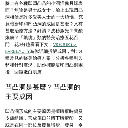
臉上有各種凹凹凸凸的小洞活像月球表
面？無論是男士或女士，臉上出現凹凸
洞相信是許多愛美人士的一大煩惱。究
竟暗瘡印和凹凸洞的成因是甚麼？又有
甚麼治療方法？針清？皮秒激光？果酸
煥膚？「填坑」類的醫美治療五花百
門，花3分鐘看看下文，
VIGOUR by 
EVRBEAUTY
為你詳細拆解成因，對比4
種常見的醫美治療方案，分析各種利與
弊和針對膚況，助你擺脫痘印凹凸洞困
擾，回復嫩白肌膚！
凹凸洞是甚麼？凹凸洞的
主要成因
凹凸洞形成的主要原因是擠暗瘡時傷及
皮膚組織，形成傷口並留下暗瘡印，又
或是在同一部位反覆長暗瘡、發炎，令