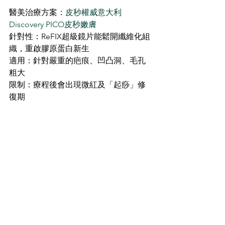
醫美治療方案：
皮秒權威意大利
Discovery PICO皮秒嫩膚
針對性：ReFIX超級鏡片能鬆開纖維化組
織，重啟膠原蛋白新生
適用：針對嚴重的疤痕、凹凸洞、毛孔
粗大
限制：療程後會出現微紅及「起痧」修
復期