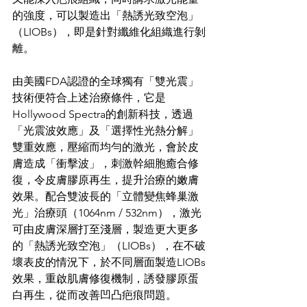
的強度，可以製造出「熱誘光致空泡」
（LIOBs），即是針對纖維化組織進行剝
離。
由美國FDA認證的全球獨有「雙光震」
技術便符合上述治療條件，它是
Hollywood Spectra的創新科技，透過
「光震波效應」及「選擇性光熱分解」
雙重效應，壓縮而均勻的激光，會於皮
膚造成「衝擊波」，刺激幹細胞癒合修
復，令皮膚膠原再生，提升治療的嫩膚
效果。配合雙波長的「立體變焦蜂巢激
光」治療頭（1064nm / 532nm），激光
可由皮膚深層打至淺層，製造更大更多
的「熱誘光致空泡」（LIOBs），在不破
壞表皮的情況下，於不同層面製造LIOBs
效果，重啟肌膚修復機制，誘發膠原蛋
白再生，從而改善凹凸疤痕問題。