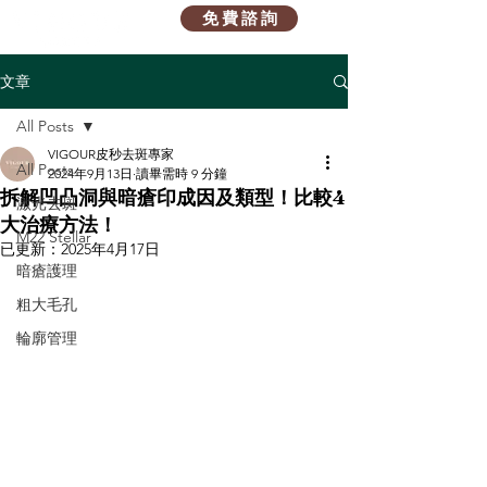
免 費 諮 詢
文章
All Posts
VIGOUR皮秒去斑專家
All Posts
2024年9月13日
讀畢需時 9 分鐘
拆解凹凸洞與暗瘡印成因及類型！比較4
激光去斑
大治療方法！
M22 Stellar
已更新：
2025年4月17日
暗瘡護理
粗大毛孔
輪廓管理