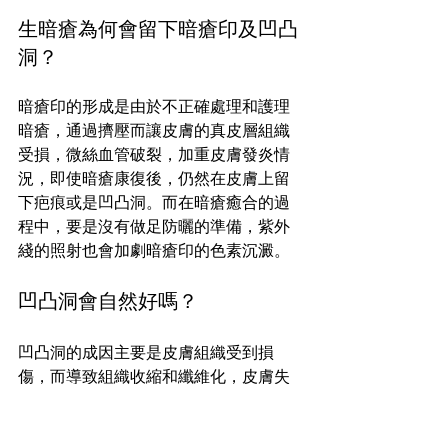
生暗瘡為何會留下暗瘡印及凹凸
洞？
暗瘡印的形成是由於不正確處理和護理
暗瘡，通過擠壓而讓皮膚的真皮層組織
受損，微絲血管破裂，加重皮膚發炎情
況，即使暗瘡康復後，仍然在皮膚上留
下疤痕或是凹凸洞。而在暗瘡癒合的過
程中，要是沒有做足防曬的準備，紫外
綫的照射也會加劇暗瘡印的色素沉澱。
凹凸洞會自然好嗎？
凹凸洞的成因主要是皮膚組織受到損
傷，而導致組織收縮和纖維化，皮膚失
去支撐，從而形成凹陷，因此凹凸洞很
難自然恢復。