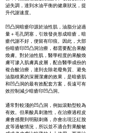
泌失調，達到水油平衡的健康狀況，提
升代謝速度。
凹凸洞暗瘡印源於油性肌，油脂分泌過
量＋毛孔閉塞，引致發炎形成暗瘡，暗
瘡代謝不好，便留有印痕。因此，大部
份暗瘡印凹凸洞治療，都需要配合果酸
煥膚。對於油性肌，醫學程度的果酸煥
膚可滲入肌膚真皮層，配合醫學成份的
複合酸治療，達到去除老廢角質、避免
油脂積累的深層潔膚的效果，是暗瘡肌
和凹凸洞的最有效配套方案，長遠可有
效控制減少暗瘡印凹凸洞。
通常對較淺的凹凸洞，例如滾動型較為
有效。但果酸具刺激性，在治療過程皮
膚會感覺到明顯刺痛，亦會出現泛紅脫
皮等過敏情況，所以並不適合對果酸敏