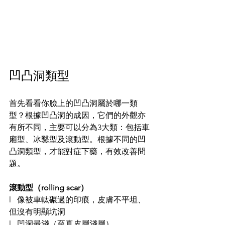
凹凸洞類型
首先看看你臉上的凹凸洞屬於哪一類
型？根據凹凸洞的成因，它們的外觀亦
有所不同，主要可以分為3大類：包括車
廂型、冰鑿型及滾動型。根據不同的凹
凸洞類型，才能對症下藥，有效改善問
題。
滾動型（rolling scar）
l   像被車軚碾過的印痕，皮膚不平坦、
但沒有明顯坑洞
l   凹洞最淺（至真皮層淺層）