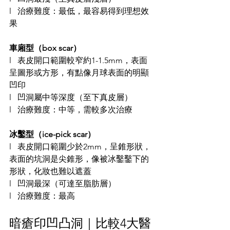
l   治療難度：最低，最容易得到理想效
果
車廂型（box scar）
l   表皮開口範圍較窄約1-1.5mm，表面
呈圖形或方形，有點像月球表面的明顯
凹印
l   凹洞屬中等深度（至下真皮層）
l   治療難度：中等，需較多次治療
冰鑿型（ice-pick scar）
l   表皮開口範圍少於2mm，呈錐形狀，
表面的坑洞是尖錐形，像被冰鑿鑿下的
形狀，化妝也難以遮蓋
l   凹洞最深（可達至脂肪層）
l   治療難度：最高
暗瘡印凹凸洞｜比較4大醫