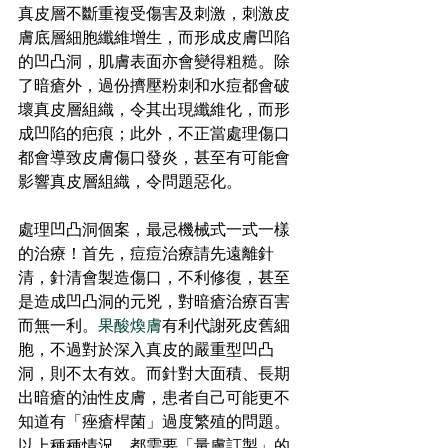
真皮層不斷重複受傷害及刺激，刺激皮
膚底層細胞纖維增生，而形成皮膚凹陷
的凹凸洞，肌膚表面亦會變得粗糙。除
了暗瘡外，過份擠壓粉刺和水痘都會破
壞真皮層組織，令其出現纖維化，而形
成凹陷的疤痕；此外，不正當處理傷口
都會導致皮膚傷口發炎，甚至有可能會
影響真皮層組織，令問題惡化。
處理凹凸洞個案，最忌機械式一式一樣
的治療！首先，痘痘治療請先遠離針
清，針清會製造傷口，不利修復，甚至
是造成凹凸洞的元兇，對暗瘡治療百害
而無一利
。
果酸煥膚
有利代謝
死皮舊細
胞，不過對於深入真皮的嚴重型凹凸
洞，則不太有效。而針對大面積、長期
出暗瘡的油性皮膚，患者自己可能更不
知道有「痤瘡桿菌」過度繁殖的問題。
以上種種情況，都需要「量膚訂製」的