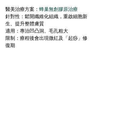
醫美治療方案：
蜂巢無創膠原治療
針對性：鬆開纖維化組織，重啟細胞新
生、提升整體膚質
適用：專治凹凸洞、毛孔粗大
限制：療程後會出現微紅及「起痧」修
復期