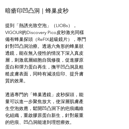
暗瘡印凹凸洞｜蜂巢皮秒
提到「熱誘光致空泡」（LIOBs），
VIGOUR的Discovery Pico皮秒激光同樣
備有蜂巢探頭（ReFIX超級鏡片），專門
針對凹凸洞治療。透過六角形的蜂巢狀
透鏡，能在無入侵性的情況下深入真皮
層，刺激底層細胞自我修復，促進膠原
蛋白和彈力蛋白再生，撫平凹凸洞及粗
糙皮膚表面，同時有減淡痘印、提升膚
質的效果。
透過專門的「蜂巢透鏡」皮秒探頭，能
量可以進一步聚焦放大，使深層肌膚產
生空泡效應，鬆開凹凸洞下的疤痕纖維
化組織，重啟膠原蛋白新生，針對嚴重
的疤痕、凹凸洞能達到理想療效。