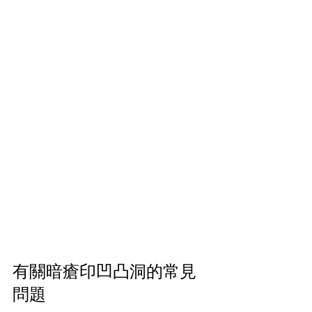
有關暗瘡印凹凸洞的常見
問題