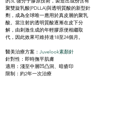
的3L 微分子膠原技術，製造出成份含有
聚雙旋乳酸(PDLLA)與透明質酸的新型針
劑，成為全球唯一應用於真皮層的聚乳
酸。當注射的透明質酸逐漸在皮下分
解，由刺激生成的年輕膠原便相繼取
代，因此效果可維持達18至24個月。
醫美治療方案：
Juvelook素顏針
針對性：即時撫平肌膚
適用：淺至中層凹凸洞、暗瘡印
限制：約2年一次治療