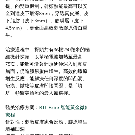
提」的雙重機制，射頻熱能最高可以安
全到達皮下最深8mm，穿透真皮層、皮
下脂肪（皮下3mm）、筋膜層（皮下
4.5mm），更全面高效刺激膠原蛋白重
生。
治療過程中，探頭共有36根250微米的極
細微針探頭，以單極電波加熱至最高
75℃，能量可沿著針頭延伸深入到真皮
層面，促進膠原蛋白增生。高效的膠原
增生反應，能解決任何深度的凹凸洞、
疤痕、皺紋等皮膚凹陷問題，是「填
坑」類醫美治療的最人氣選擇。
醫美治療方案：
BTL Exion智能黃金微針​
療程
針對性：刺激皮膚癒合反應，膠原增生
填補凹洞