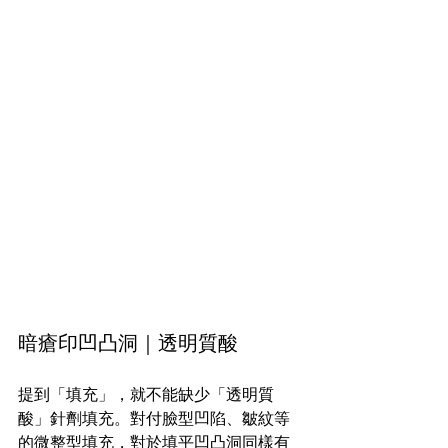
暗瘡印凹凸洞｜透明質酸
提到「填充」，就不能缺少「透明質
酸」針劑填充。對付臉型凹陷、皺紋等
的微整型填充，對於填平凹凸洞同樣有