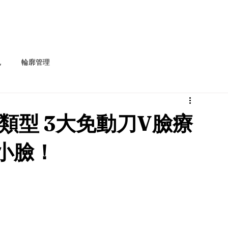
完美膚質
緊緻膠原
身體護理
孔
輪廓管理
類型 3大免動刀V臉療
緻小臉！