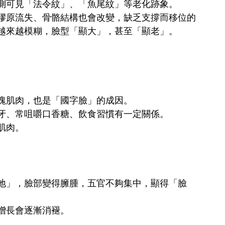
測可見「法令紋」、「魚尾紋」等老化跡象。
膠原流失、骨骼結構也會改變，缺乏支撐而移位的
越來越模糊，臉型「顯大」，甚至「顯老」。
塊肌肉，也是「國字臉」的成因。
牙、常咀嚼口香糖、飲食習慣有一定關係。
肌肉。
地」，臉部變得臃腫，五官不夠集中，顯得「臉
增長會逐漸消褪。