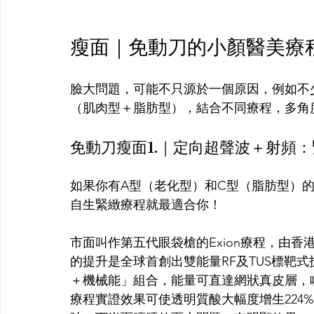
瘦面｜免動刀的小顏醫美療
臉大問題，可能不只源於一個原因，例如不
（肌肉型＋脂肪型），結合不同療程，多角
免動刀瘦面1.｜定向超聲波＋射頻
如果你有A型（老化型）和C型（脂肪型）的面大
自生緊緻療程就最適合你！
市面叫作第五代眼袋槍的Exion療程，由
的提升是全球首創出雙能量RF及TUS標靶式
＋機械能」組合，能量可直達網狀真皮層，
療程實證效果可使透明質酸大幅度增生224%