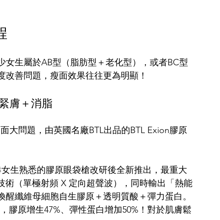
程
少女生屬於AB型（脂肪型＋老化型），或者BC型
度改善問題，瘦面效果往往更為明顯！
：緊膚＋消脂
問題，由英國名廠BTL出品的BTL Exion膠原
香港女生熟悉的膠原眼袋槍改研後全新推出，最重大
技術（單極射頻 X 定向超聲波），同時輸出「熱能
喚醒纖維母細胞自生膠原＋透明質酸＋彈力蛋白。
，膠原增生47%、彈性蛋白增加50%！對於肌膚鬆