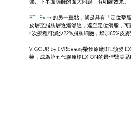
弛、下半面臃腫的面大問題，有明顯效果。
BTL Exion
的另一重點，就是具有「定位擊
皮層至脂肪層逐漸滲透，達至定位消脂，可
4次療程可減少22%脂肪細胞，增加85%
VIGOUR by EVRbeauty榮獲原廠BTL頒發 EXION 
榮，成為第五代膠原槍EXION的最佳醫美品