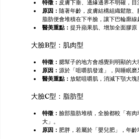
特徵：
皮膚下垂、邊緣邊界不明確，目
原因：
隨著年齡，皮膚結構組織鬆散、
脂肪便會堆積在下半臉，讓下巴輪廓線
醫美重點：
提升蘋果肌、增加全面膠原
大臉B型：肌肉型
特徵：
腮幫子的地方會感覺到明顯的大
原因：
源於「咀嚼肌發達」，與睡眠磨
醫美重點：
放鬆咀嚼肌，消減下顎大塊
大臉C型：脂肪型
特徵：
臉部脂肪堆積，全臉都較「有肉
大」。
原因：
肥胖，若屬於「嬰兒肥」，年齡