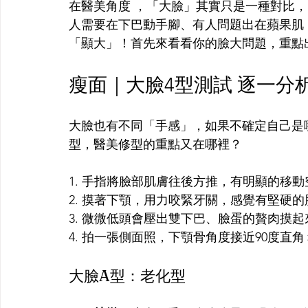
在醫美角度 ，「大臉」其實只是一種對比
人需要在下巴動手腳、有人問題出在蘋果肌
「顯大」！首先來看看你的臉大問題，重點
瘦面｜大臉4型測試 逐一分
大臉也有不同「手感」，如果不確定自己是
型，醫美修型的重點又在哪裡？
1. 手指將臉部肌膚往後方推，有明顯的移動
2. 摸著下顎，用力咬緊牙關，感覺有堅硬的
3. 微微低頭會壓出雙下巴、臉蛋的贅肉摸起
4. 拍一張側面照，下顎骨角度接近90度直角
大臉A型：老化型