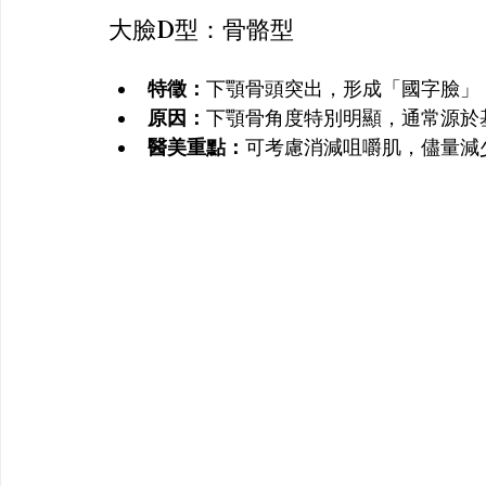
大臉D型：骨骼型
特徵：
下顎骨頭突出，形成「國字臉」
原因：
下顎骨角度特別明顯，通常源於
醫美重點：
可考慮消減咀嚼肌，儘量減