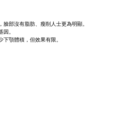
，臉部沒有脂肪、瘦削人士更為明顯。
基因。
少下顎體積，但效果有限。