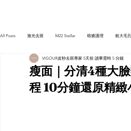
皇牌去斑
暗瘡及膚質改善
All Posts
激光去斑
M22 Stellar
暗瘡護理
粗大毛
VIGOUR皮秒去斑專家
5天前
讀畢需時 5 分鐘
瘦面｜分清4種大臉
程 10分鐘還原精