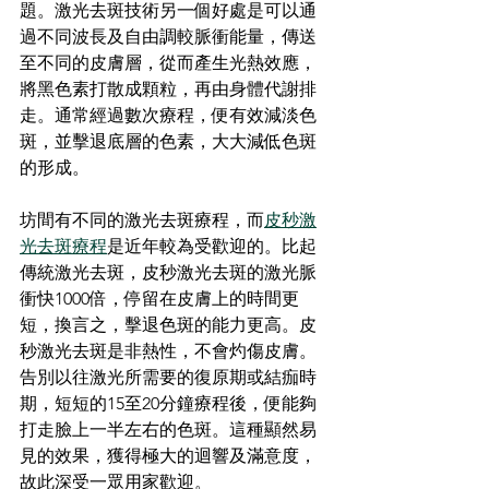
題。激光去斑技術另一個好處是可以通
過不同波長及自由調較脈衝能量，傳送
至不同的皮膚層，從而產生光熱效應，
將黑色素打散成顆粒，再由身體代謝排
走。通常經過數次療程，便有效減淡色
斑，並擊退底層的色素，大大減低色斑
的形成。
坊間有不同的激光去斑療程，而
皮秒激
光去斑療程
是近年較為受歡迎的。比起
傳統激光去斑，皮秒激光去斑的激光脈
衝快1000倍，停留在皮膚上的時間更
短，換言之，擊退色斑的能力更高。皮
秒激光去斑是非熱性，不會灼傷皮膚。
告別以往激光所需要的復原期或結痂時
期，短短的15至20分鐘療程後，便能夠
打走臉上一半左右的色斑。這種顯然易
見的效果，獲得極大的迴響及滿意度，
故此深受一眾用家歡迎。