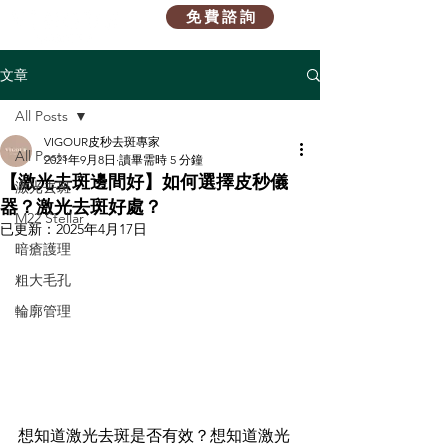
免 費 諮 詢
文章
All Posts
VIGOUR皮秒去斑專家
All Posts
2021年9月8日
讀畢需時 5 分鐘
【激光去斑邊間好】如何選擇皮秒儀
激光去斑
器？激光去斑好處？
M22 Stellar
已更新：
2025年4月17日
暗瘡護理
粗大毛孔
輪廓管理
想知道激光去斑是否有效？想知道激光