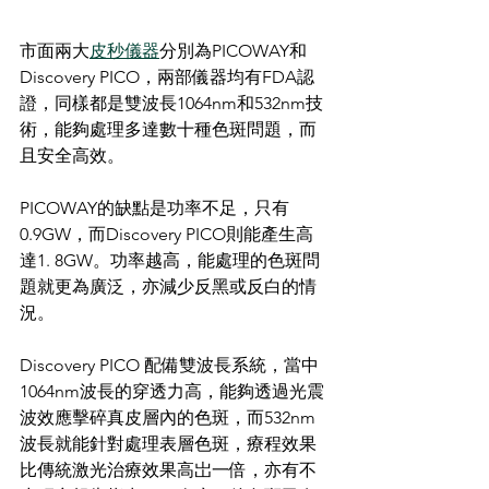
市面兩大
皮秒儀器
分別為PICOWAY和
Discovery PICO，兩部儀器均有FDA認
證，同樣都是雙波長1064nm和532nm技
術，能夠處理多達數十種色斑問題，而
且安全高效。
PICOWAY的缺點是功率不足，只有
0.9GW，而Discovery PICO則能產生高
達1. 8GW。功率越高，能處理的色斑問
題就更為廣泛，亦減少反黑或反白的情
況。
Discovery PICO 配備雙波長系統，當中
1064nm波長的穿透力高，能夠透過光震
波效應擊碎真皮層內的色斑，而532nm
波長就能針對處理表層色斑，療程效果
比傳統激光治療效果高岀一倍，亦有不