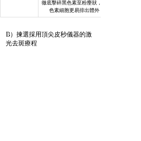
徹底擊碎黑色素至粉麈狀，令
色素細胞更易排出體外
B）揀選採用頂尖皮秒儀器的激
光去斑療程