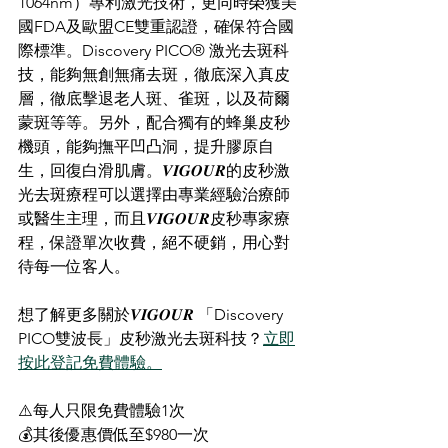
1064nm）專利激光技術，更同時榮獲美
國FDA及歐盟CE雙重認證，確保符合國
際標準。Discovery PICO® 激光去斑科
技，能夠無創無痛去斑，徹底深入真皮
層，徹底擊退老人斑、雀斑，以及荷爾
蒙斑等等。另外，配合獨有的蜂巢皮秒
機頭，能夠撫平凹凸洞，提升膠原自
生，回復白滑肌膚。𝑽𝑰𝑮𝑶𝑼𝑹的皮秒激
光去斑療程可以選擇由專業經驗治療師
或醫生主理，而且𝑽𝑰𝑮𝑶𝑼𝑹皮秒專家療
程，保證單次收費，絕不硬銷，用心對
待每一位客人。
想了解更多關於𝑽𝑰𝑮𝑶𝑼𝑹 「Discovery 
PICO雙波長」皮秒激光去斑科技？
立即
按此登記免費體驗。
⚠️每人只限免費體驗1次
💰其後優惠價低至$980一次