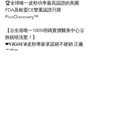
🏆全球唯一皮秒功率最高認證的美國
FDA及歐盟CE雙重認證只限
PicoDiscovery™️
【🥇全港唯一100%明碼實價醫美中心🥇
扮靚唔洗驚！】
❤𝑽𝑰𝑮𝑶𝑼𝑹皮秒專家承諾絕不硬銷 正廠
正貨❤
𝑽𝑰𝑮𝑶𝑼𝑹皮秒專家，保證絕不硬銷🏆全
港唯一
激光皮秒中心療程價錢
全部公開
於網站上，沒有海鮮價，杜絕硬銷。皮
秒療程可以選擇由專業經驗治療師／醫
生主理👩🏻‍⚕‍100%正廠正貨，我們用心對
待每一位客人。其實扮靚靚點解要驚？
選擇𝑽𝑰𝑮𝑶𝑼𝑹 NO.1 口碑，效果信心保
證之選，全因妳值得擁有更好。
--------------------------------------------------
𝑽𝑰𝑮𝑶𝑼𝑹 皮秒專家分店網絡
📍銅鑼灣旗艦店The Sharp 31樓全層