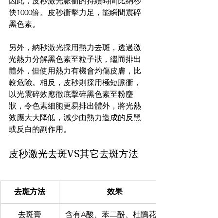
因此，皮秒激光脈衝的持續時間比納秒
快1000倍。皮秒衝擊力足，能瞬間震碎
黑色素。
另外，納秒激光採用熱力去斑，透過激
光熱力分解黑色素至粒子狀，繼而排出
體外，但使用熱力有機會灼傷皮膚，比
較危險。相反，皮秒則採用極短脈衝，
以光震碎效應徹底擊碎黑色素至粉麈
狀，令色素細胞更易排出體外，將光熱
效應大大降低，減少由熱力造成的反黑
或反白的副作用。
皮秒激光去斑VS其它去斑方法
去斑方法
效果
去斑膏
含有A酸、苯二酚、杜鵑花酸