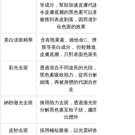
等成分，幫助加速皮膚代謝，
令皮膚底層的黑色素可以更快
被推到表皮剝落，因而達到淡
化色斑的效果
美白淡斑精華
含有熊果素、維他命C、煙酰
胺等美白成分， 但較難進入
皮膚底層，只對表面色斑有效
彩光去斑
透過混合不同波長的光段，令
黑色素吸收熱力，從而分解成
細塊，再被身體的代謝自然排
走
納秒激光去斑
換用熱力去斑，透過激光熱力
分解黑色素至粒子狀，繼而排
出體外
皮秒去斑
採用極短脈衝，以光震碎效應